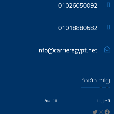
01026050092
01018880682
info@carrieregypt.net
روابط مفيدة
اتصل بنا
الرئيسية
Instagram
Twitter
Facebook