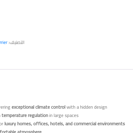
التصنيف:
rrier
ivering
exceptional climate control
with a hidden design.
 temperature regulation
in large spaces.
for
luxury homes, offices, hotels, and commercial environments
fortable atmosphere