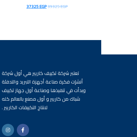
السعر
السعر
37325
EGP
39325
EGP
الأصلي
الحالي
هو:
هو:
37325 EGP.
39325 EGP.
تعتبر شركة تكييف كاريير هي أول شركة
أنشإت فكرة صناعة أجهزة التبريد والتدفئة
وبدأت في تنفيذها وصناعة أول جهاز تكييف
شباك من كاريير و أول مصنع بالعالم كله
لانتاج التكييفات الكاريير .