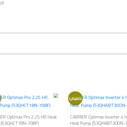
الب
تخفيض!
ت
ER Optimax Pro 2.25 HP, Heat
CARRIER Optimax Inverter 4 H
 (53QHCT18N-708F)
Heat Pump (53QHABT30DN-7