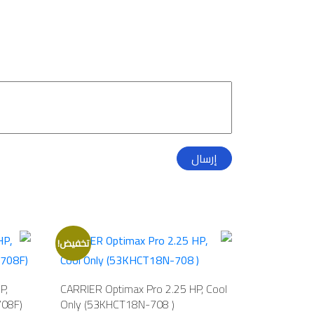
تخفيض!
P,
CARRIER Optimax Pro 2.25 HP, Cool
08F)
Only (53KHCT18N-708 )