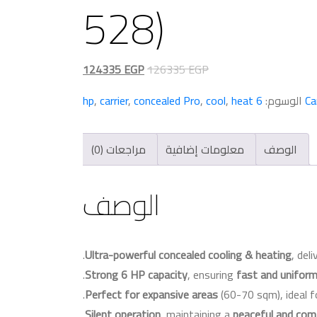
528)
السعر
السعر
124335
EGP
126335
EGP
الأصلي
الحالي
Ca
الوسوم:
6 hp
heat
,
cool
,
concealed Pro
,
carrier
,
هو:
هو:
124335 EGP.
126335 EGP.
الوصف
معلومات إضافية
مراجعات (0)
الوصف
Ultra-powerful concealed cooling & heating
, del
Strong 6 HP capacity
, ensuring
fast and uniform
.
Perfect for expansive areas
(60-70 sqm), ideal 
.
Silent operation
, maintaining a
peaceful and com