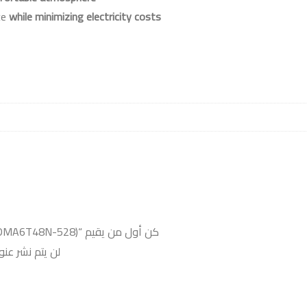
ce
while minimizing electricity costs
كن أول من يقيم “CARRIER Concealed Pro 6 HP, Heat Pump (53QDMA6T48N-528)”
لن يتم نشر عنو