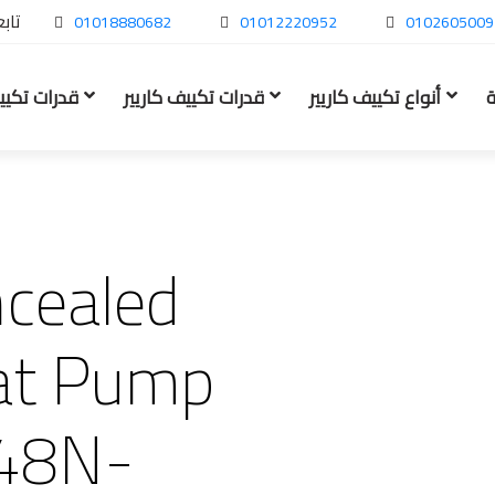
تابع
01018880682
01012220952
0102605009
ة
أنواع تكييف كاريير
قدرات تكييف كاريير
قدرات تكيي
cealed
eat Pump
48N-