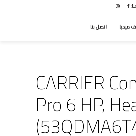
نا:
ف ميديا
اتصل بنا
CARRIER Con
Pro 6 HP, H
(53QDMA6T