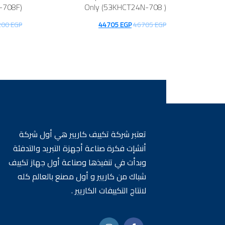
-708F)
Only (53KHCT24N-708 )
السعر
السعر
200
EGP
44705
EGP
46705
EGP
الأصلي
الحالي
هو:
هو:
44705 EGP.
46705 EGP.
تعتبر شركة تكييف كاريير هي أول شركة
أنشإت فكرة صناعة أجهزة التبريد والتدفئة
وبدأت في تنفيذها وصناعة أول جهاز تكييف
شباك من كاريير و أول مصنع بالعالم كله
لانتاج التكييفات الكاريير .