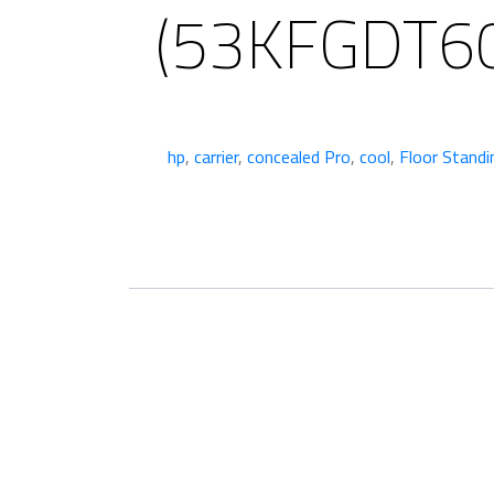
(53KFGDT6
ر
لي
,
carrier
,
concealed Pro
,
cool
,
Floor Standi
14506