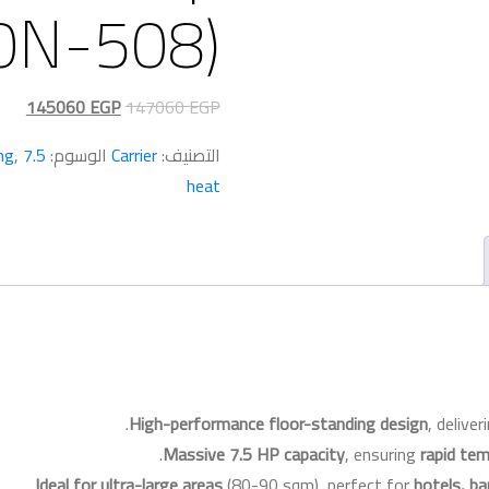
0N-508)
السعر
السع
145060
EGP
147060
EGP
الأصلي
الحا
التصنيف:
Carrier
الوسوم:
7.5 hp
,
ng
هو:
هو:
heat
0 EGP.
147060 EGP.
.
High-performance floor-standing design
, delive
Massive 7.5 HP capacity
, ensuring
rapid tem
.
Ideal for ultra-large areas
(80-90 sqm), perfect for
hotels, ba