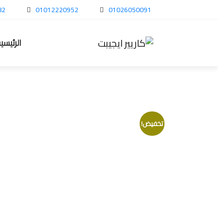
82
01012220952
01026050091
الرئيسي
تخفيض!