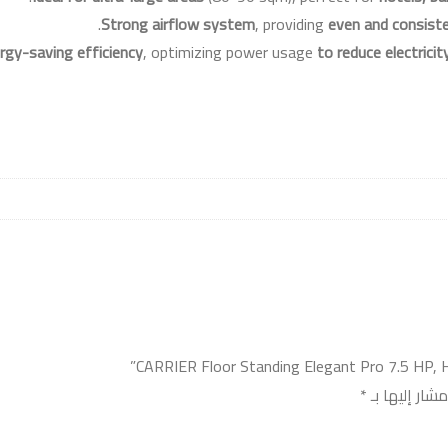
.
Strong airflow system
, providing
even and consist
rgy-saving efficiency
, optimizing power usage
to reduce electrici
شار إليها بـ
*