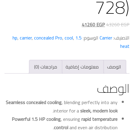
728)
السعر
السعر
41260
EGP
43260
EGP
الأصلي
الحالي
التصنيف:
Carrier
الوسوم:
1.5 hp
,
cool
,
concealed Pro
,
carrier
,
هو:
هو:
heat
41260 EGP.
43260 EGP.
الوصف
معلومات إضافية
مراجعات (0)
الوصف
Seamless concealed cooling
, blending perfectly into any
.
interior for a
sleek, modern look
Powerful 1.5 HP cooling
, ensuring
rapid temperature
control
and even air distribution.