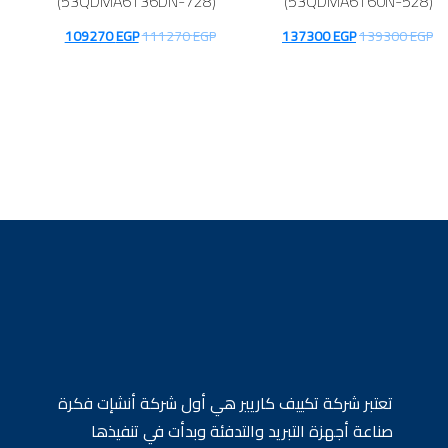
(53QDMA6T36DN-728)
(53QDMA6T60N-528)
السعر
السعر
السعر
السعر
109270
EGP
111270
EGP
137300
EGP
139300
EGP
الأصلي
الحالي
الأصلي
الحالي
هو:
هو:
هو:
هو:
109270 EGP.
111270 EGP.
137300 EGP.
139300 EGP.
تعتبر شركة تكييف كاريير هي أول شركة أنشإت فكرة
صناعة أجهزة التبريد والتدفئة وبدأت في تنفيذها