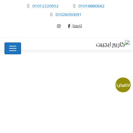
01012220952
01018880682
01026050091
تابعنا:
تخفيض!