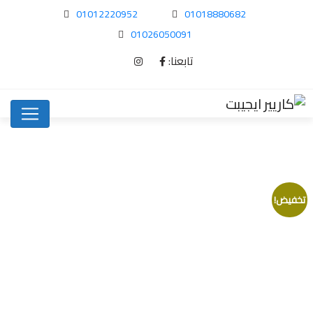
01012220952
01018880682
01026050091
تابعنا:
تخفيض!