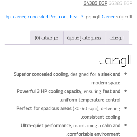
السعر
السعر
64385
EGP
66385
EGP
الأصلي
الحالي
التصنيف:
Carrier
الوسوم:
3 hp
heat
,
cool
,
concealed Pro
,
carrier
,
هو:
هو:
64385 EGP.
66385 EGP.
الوصف
معلومات إضافية
مراجعات (0)
الوصف
Superior concealed cooling
, designed for a
sleek and
.
modern space
Powerful 3 HP cooling capacity
, ensuring
fast and
.
uniform temperature control
Perfect for spacious areas
(30-40 sqm), delivering
.
consistent cooling
Ultra-quiet performance
, maintaining a
calm and
.
comfortable environment