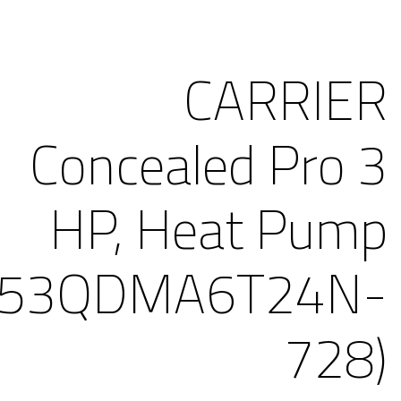
CARRIER
Concealed Pro 3
HP, Heat Pump
(53QDMA6T24N-
728)