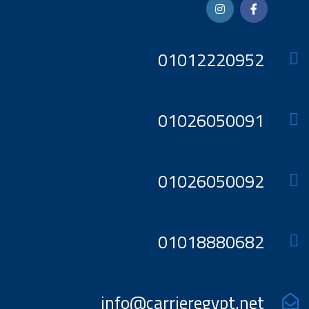
01012220952
01026050091
01026050092
01018880682
info@carrieregypt.net