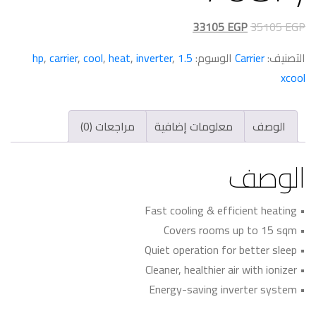
السعر
السعر
33105
EGP
35105
EGP
الأصلي
الحالي
التصنيف:
Carrier
الوسوم:
1.5 hp
,
inverter
,
heat
,
cool
,
carrier
,
هو:
هو:
xcool
33105 EGP.
35105 EGP.
الوصف
معلومات إضافية
مراجعات (0)
الوصف
• Fast cooling & efficient heating
• Covers rooms up to 15 sqm
• Quiet operation for better sleep
• Cleaner, healthier air with ionizer
• Energy-saving inverter system