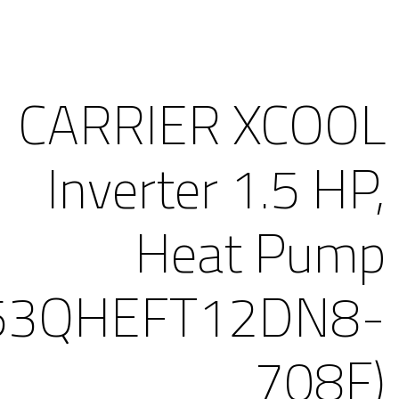
CARRIER XCOOL
Inverter 1.5 HP,
Heat Pump
53QHEFT12DN8-
708F)