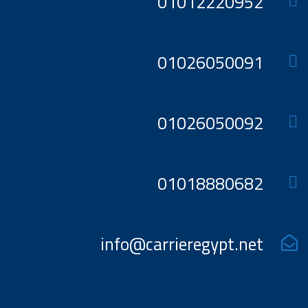
01012220952
01026050091
01026050092
01018880682
info@carrieregypt.net