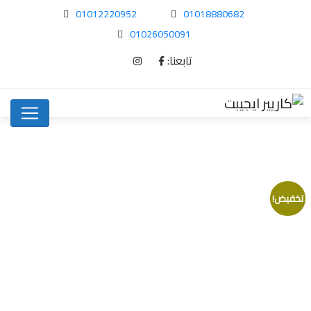
01012220952
01018880682
01026050091
تابعنا:
تخفيض!