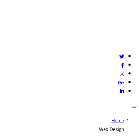
Give us a call
mail@example.com
24/7 online support
Home
Web Design