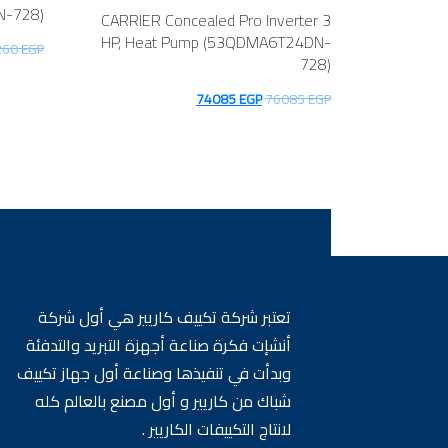
N-728)
CARRIER Concealed Pro Inverter 3
HP, Heat Pump (53QDMA6T24DN-
260
EGP
728)
السعر
السعر
74085
EGP
76085
EGP
الأصلي
الحالي
هو:
هو:
74085 EGP.
76085 EGP.
تعتبر شركة تكييف كاريير هي أول شركة
أنشإت فكرة صناعة أجهزة التبريد والتدفئة
وبدأت في تنفيذها وصناعة أول جهاز تكييف
شباك من كاريير و أول مصنع بالعالم كله
لانتاج التكييفات الكاريير .