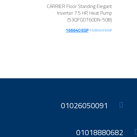
CARRIER Floor Standing Elegant
Inverter 7.5 HP, Heat Pump
(53QFGDT60DN-508)
السعر
السعر
166640
EGP
168640
EGP
الأصلي
الحالي
هو:
هو:
166640 EGP.
168640 EGP.
01026050091
01018880682