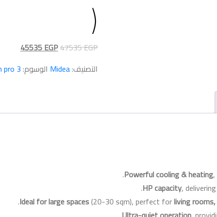
)
السعر
السعر
45535
EGP
47535
EGP
الأصلي
الحالي
التصنيف:
Midea
الوسوم:
3 hp
n pro
هو:
هو:
45535 EGP.
47535 EGP.
.
Powerful cooling & heating
,
.
, deliverin
.
Ideal for large spaces
(20-30 sqm), perfect for
living rooms,
.
Ultra-quiet operation
, provid