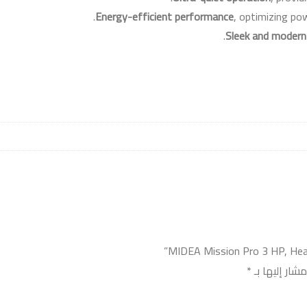
.
Energy-efficient performance
, optimizing p
.
Sleek and modern
شار إليها بـ
*