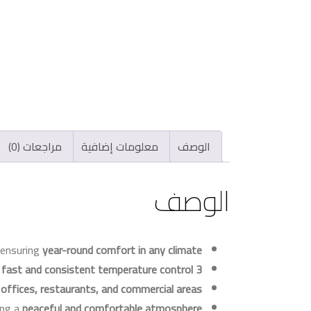
الوصف
معلومات إضافية
مراجعات (0)
الوصف
 ensuring
year-round comfort in any climate
g
fast and consistent temperature control
3 HP capacity
 offices, restaurants, and commercial areas
ing a
peaceful and comfortable atmosphere