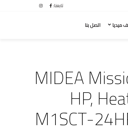
تابعنا:
ف ميديا
اتصل بنا
MIDEA Missi
HP, Hea
M1SCT-24H