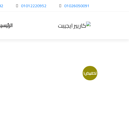
82
01012220952
01026050091
الرئيسي
تخفيض!