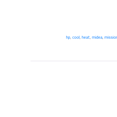
,
cool
,
heat
,
midea
,
missio