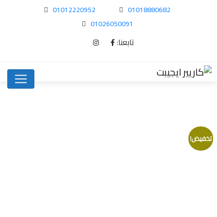
01012220952
01018880682
01026050091
تابعنا:
تخفيض!