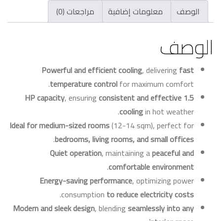
الوصف
معلومات إضافية
مراجعات (0)
الوصف
Powerful and efficient cooling
, delivering
fast
temperature control
for maximum comfort.
, ensuring
consistent and effective
1.5 HP capacity
cooling
in hot weather.
Ideal for medium-sized rooms
(12-14 sqm), perfect for
.
bedrooms, living rooms, and small offices
Quiet operation
, maintaining a
peaceful and
.
comfortable environment
Energy-saving performance
, optimizing power
.
consumption
to reduce electricity costs
Modern and sleek design
, blending
seamlessly into any