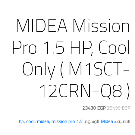
MIDEA Mission
Pro 1.5 HP, Cool
Only ( M1SCT-
12CRN-Q8 )
السعر
السعر
23430
EGP
25430
EGP
الأصلي
الحالي
التصنيف:
Midea
الوسوم:
1.5 hp
mission pro
,
midea
,
cool
,
هو:
هو:
23430 EGP.
25430 EGP.