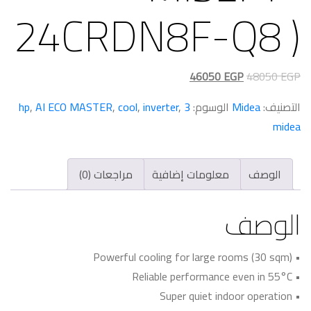
24CRDN8F-Q8 )
السعر
السعر
46050
EGP
48050
EGP
الأصلي
الحالي
التصنيف:
Midea
الوسوم:
3 hp
,
inverter
,
cool
,
AI ECO MASTER
,
هو:
هو:
midea
46050 EGP.
48050 EGP.
الوصف
معلومات إضافية
مراجعات (0)
الوصف
• Powerful cooling for large rooms (30 sqm)
• Reliable performance even in 55°C
• Super quiet indoor operation