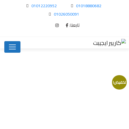
01012220952
01018880682
01026050091
تابعنا:
تخفيض!