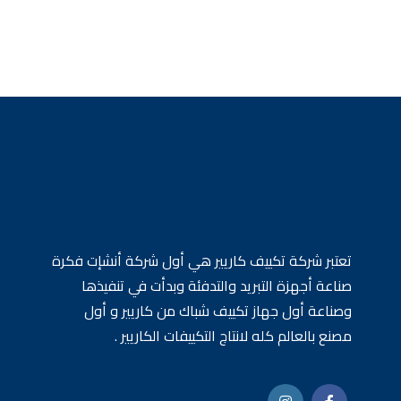
137300 EGP.
139300 EGP.
64300 EGP.
66300 EGP.
تعتبر شركة تكييف كاريير هي أول شركة أنشإت فكرة
صناعة أجهزة التبريد والتدفئة وبدأت في تنفيذها
وصناعة أول جهاز تكييف شباك من كاريير و أول
مصنع بالعالم كله لانتاج التكييفات الكاريير .