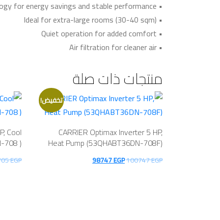
• Inverter technology for energy savings and stable performance
• Ideal for extra-large rooms (30-40 sqm)
• Quiet operation for added comfort
• Air filtration for cleaner air
منتجات ذات صلة
تخفيض!
P, Cool
CARRIER Optimax Inverter 5 HP,
-708 )
Heat Pump (53QHABT36DN-708F)
السعر
السعر
705
EGP
98747
EGP
100747
EGP
الأصلي
الحالي
هو:
هو:
98747 EGP.
100747 EGP.