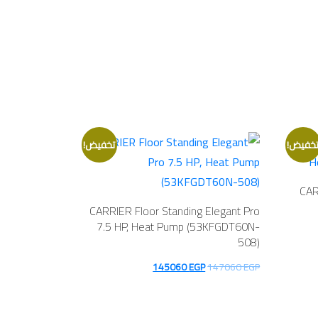
خفيض!
تخفيض!
CAR
CARRIER Floor Standing Elegant Pro
7.5 HP, Heat Pump (53KFGDT60N-
508)
السعر
السعر
145060
EGP
147060
EGP
الأصلي
الحالي
هو:
هو: