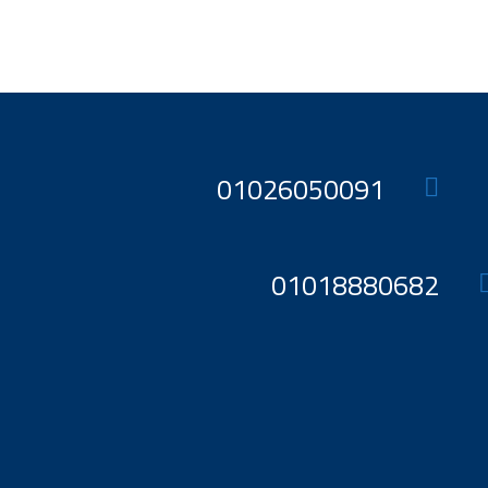
145060 EGP.
147060 EGP.
01026050091
01018880682