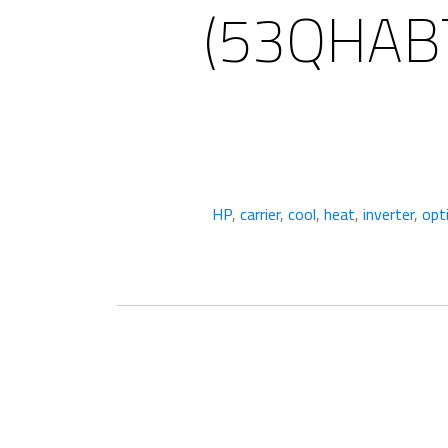
(53QHAB
,
carrier
,
cool
,
heat
,
inverter
,
opt