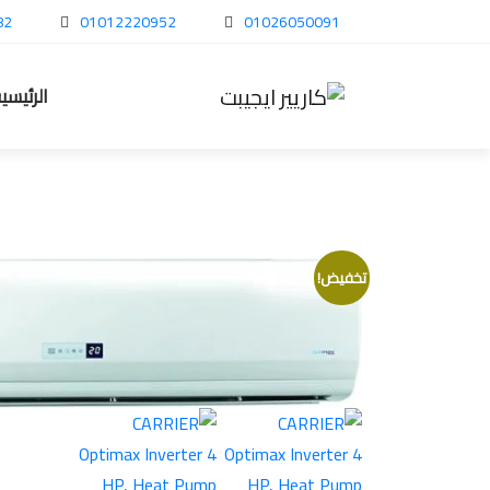
82
01012220952
01026050091
الرئيسي
تخفيض!