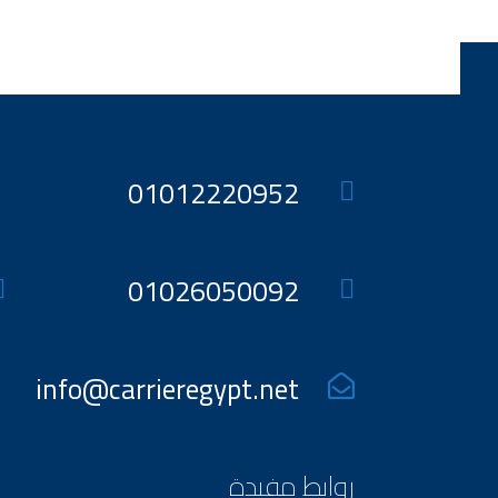
01012220952
01026050092
info@carrieregypt.net
روابط مفيدة