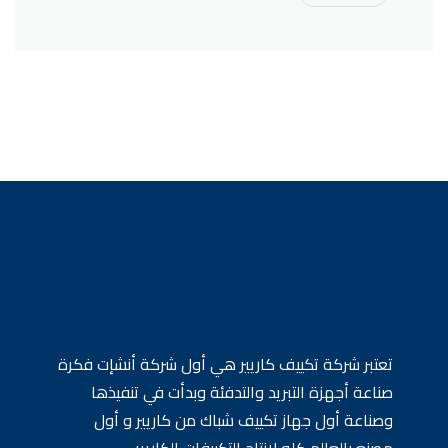
تعتبر شركة تكييف كاريير هي أول شركة أنشإت فكرة
صناعة أجهزة التبريد والتدفئة وبدأت في تنفيذها
وصناعة أول جهاز تكييف شباك من كاريير و أول