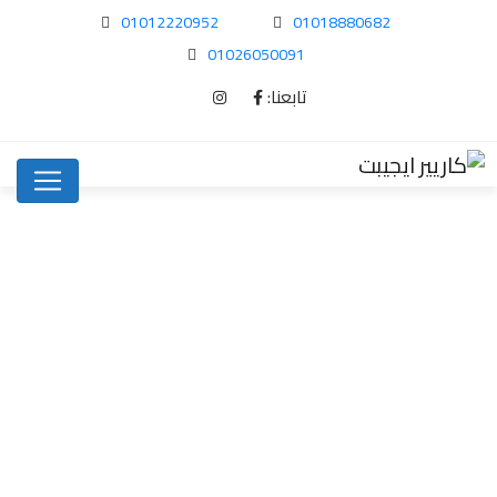
01012220952
01018880682
01026050091
تابعنا:
SEO trend to…
News
Home