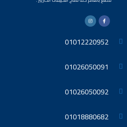
مصنع بالعالم كله لانتاج التكييفات الكاريير .
01012220952
01026050091
01026050092
01018880682