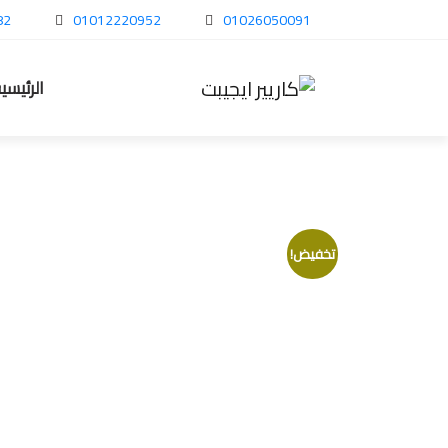
82
01012220952
01026050091
الرئيسي
تخفيض!