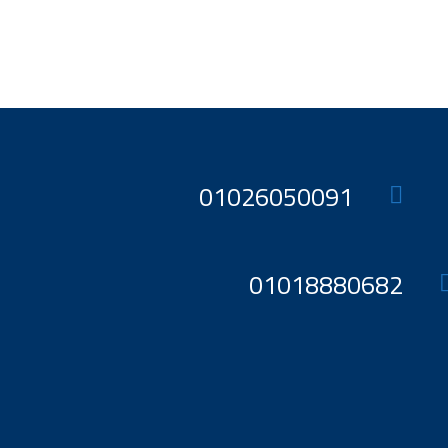
هو:
هو:
28630 EGP.
30630 EGP.
01026050091
01018880682