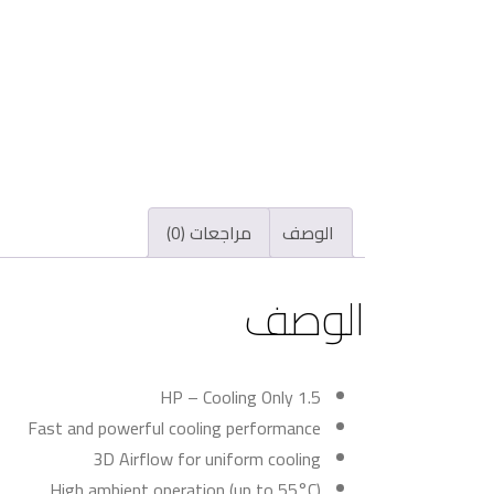
الوصف
مراجعات (0)
الوصف
1.5 HP – Cooling Only
Fast and powerful cooling performance
3D Airflow for uniform cooling
High ambient operation (up to 55°C)