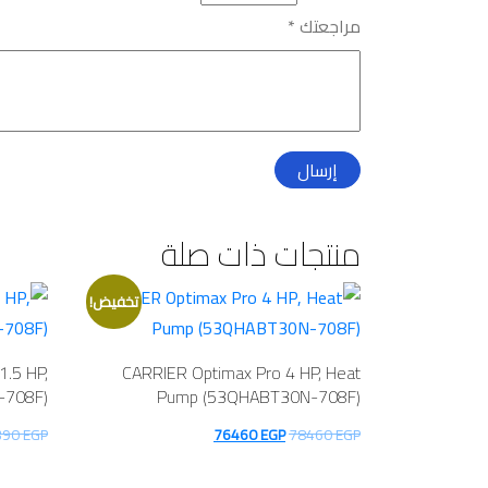
مراجعتك
*
منتجات ذات صلة
تخفيض!
1.5 HP,
CARRIER Optimax Pro 4 HP, Heat
-708F)
Pump (53QHABT30N-708F)
السعر
السعر
390
EGP
76460
EGP
78460
EGP
الأصلي
الحالي