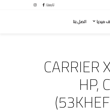
تابعنا:
ف ميديا
اتصل بنا
CARRIER X
HP, C
(53KHE