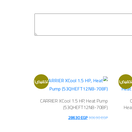
خفيض!
تخفيض!
CARRIER XCool 1.5 HP, Heat Pump
(53QHEFT12N8-708F)
Hea
السعر
السعر
28630
EGP
30630
EGP
الأصلي
الحالي