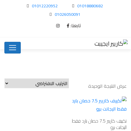
01012220952
01018880682
01026050091
تابعنا:
عرض النتيجة الوحيدة
تكييف كاريير 7.5 حصان بارد فقط
اليجانت برو