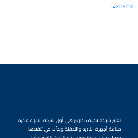
142215
EGP
تعتبر شركة تكييف كاريير هي أول شركة أنشإت فكرة
صناعة أجهزة التبريد والتدفئة وبدأت في تنفيذها
وصناعة أول جهاز تكييف شباك من كاريير و أول