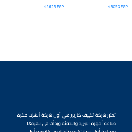
44625
EGP
48050
EGP
تعتبر شركة تكييف كاريير هي أول شركة أنشإت فكرة
صناعة أجهزة التبريد والتدفئة وبدأت في تنفيذها
وصناعة أول جهاز تكييف شباك من كاريير و أول