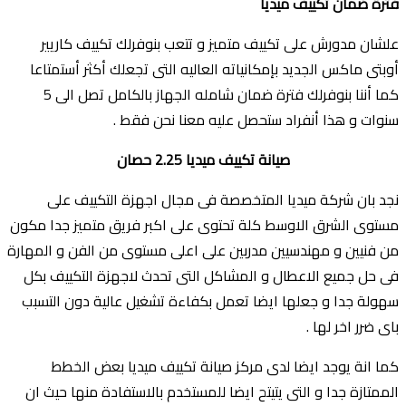
فترة ضمان تكييف ميديا
علشان مدورش على تكييف متميز و تتعب بنوفرلك تكييف كاريير
أوبتى ماكس الجديد بإمكانياته العاليه التى تجعلك أكثر أستمتاعا
كما أننا بنوفرلك فترة ضمان شامله الجهاز بالكامل تصل الى 5
سنوات و هذا أنفراد ستحصل عليه معنا نحن فقط .
صيانة تكييف ميديا 2.25 حصان
نجد بان شركة ميديا المتخصصة فى مجال اجهزة التكييف على
مستوى الشرق الاوسط كلة تحتوى على اكبر فريق متميز جدا مكون
من فنيين و مهندسيين مدربين على اعلى مستوى من الفن و المهارة
فى حل جميع الاعطال و المشاكل التى تحدث لاجهزة التكييف بكل
سهولة جدا و جعلها ايضا تعمل بكفاءة تشغيل عالية دون التسبب
باى ضرر اخر لها .
كما انة يوجد ايضا لدى مركز صيانة تكييف ميديا بعض الخطط
الممتازة جدا و التى يتيتح ايضا للمستخدم بالاستفادة منها حيث ان