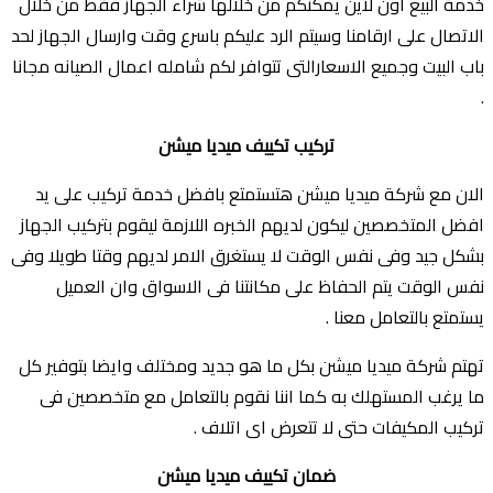
خدمة البيع اون لاين يمكنكم من خلالها شراء الجهاز فقط من خلال
الاتصال على ارقامنا وسيتم الرد عليكم باسرع وقت وارسال الجهاز لحد
باب البيت وجميع الاسعارالتى تتوافر لكم شامله اعمال الصيانه مجانا
.
تركيب تكييف ميديا ميشن
الان مع شركة ميديا ميشن هتستمتع بافضل خدمة تركيب على يد
افضل المتخصصين ليكون لديهم الخبره اللازمة ليقوم بتركيب الجهاز
بشكل جيد وفى نفس الوقت لا يستغرق الامر لديهم وقتا طويلا وفى
نفس الوقت يتم الحفاظ على مكانتنا فى الاسواق وان العميل
يستمتع بالتعامل معنا .
تهتم شركة ميديا ميشن بكل ما هو جديد ومختلف وايضا بتوفير كل
ما يرغب المستهلك به كما اننا نقوم بالتعامل مع متخصصين فى
تركيب المكيفات حتى لا تتعرض اى اتلاف .
ضمان تكييف ميديا ميشن