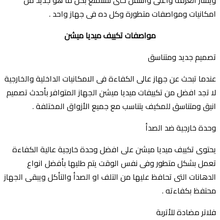
ويسار الغرفه واعلى واسفل حتى نستمتع بكل ما هو جديد من
امكانيات ومواصفات متطورة وكل ده فى جهاز واحد .
مواصفات تكييف ميديا ميشن
تصميم جديد ومتناسق
عندما تبحث عن جهاز عالى الكفاءة فى الامكانيات الداخلية والخارجية
لا تجد افضل من تكييفات ميديا ميشن الجهاز المتوافر بأحدث تصميم
انيق ومتناسق للمكيف يتناسب مع جميع الأزواق المختلفة .
وحدة خارجية ضد الصدأ
يحتوى تكييف ميديا ميشن على افضل وحدة خارجية عالية الكفاءة
تعمل بشكل متطور وفى نفس الوقت يتم طليها بأفضل انواع
الدهانات التى تحافظ عليها من التلف او الصدأ والتأكل ويبقى الجهاز
محتفظ بكفاءته .
فلاتر مضادة للأتربة