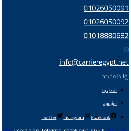
01026050091
01026050092
01018880682
info@carrieregypt.net
روابط مفيدة
اتصل بنا
الرئيسية
Twitter
Instagram
Facebook
شركة كارير
© 2025 جميع الحقوق محفوظة | تصميم وتطوير
إنجاز