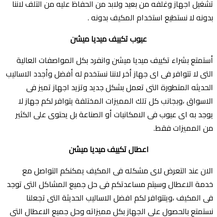
تشغيل اجهاز وغلفه من بعيد ولابد من الحفاظ عليه من التلف لاننا
بدونه لا نستطيع استخدام المكيف بدونه .
عيوب تكييف ميديا ميشن
أستمتع بشراء تكييف ميديا ميشن وانفرد بكل المواصفات العالية
التى لا تتوافر فى اى جهاز أخر لاننا نستخدم له أفضل وأجدد الاساليب
الحديثه المتطورة التى تعمل بشكل جديد وتزيد اجهاز تميز فى
الاسواق ،وبجانب كل تلك المميزات المختلفة يتوافر لكم جهاز لا
يوجد به اى عيوب فى الامكانيات أو الصناعة بل يحتوى على الكثير
من المميزات فقط.
اعطال تكييف ميديا ميشن
الان عند التعرض لاى مشكله فى المكيف يمكنكم التواصل مع
خدمة الاعطال وسيتم مساعدتكم فى حل جميع المشاكل التى توجد
فى المكيف ،ويتتوافر لكم افضل الاساليب الحديثة التى تجعلنا
نستمتع بالحصول على الجهاز بكل مميزاته وحل جميع الاعطال التى