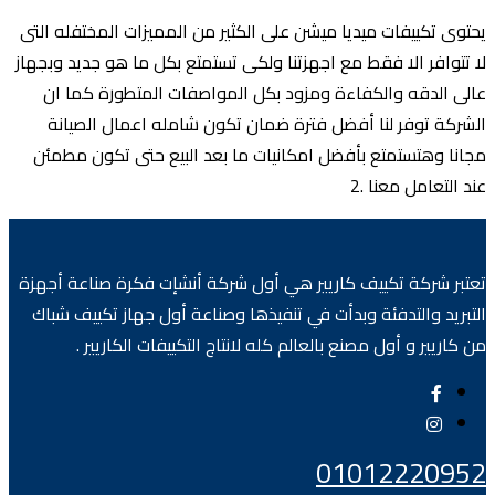
يحتوى تكييفات ميديا ميشن على الكثير من المميزات المختفله التى
لا تتوافر الا فقط مع اجهزتنا ولكى تستمتع بكل ما هو جديد وبجهاز
عالى الدقه والكفاءة ومزود بكل المواصفات المتطورة كما ان
الشركة توفر لنا أفضل فترة ضمان تكون شامله اعمال الصيانة
مجانا وهتستمتع بأفضل امكانيات ما بعد البيع حتى تكون مطمئن
عند التعامل معنا .2
تعتبر شركة تكييف كاريير هي أول شركة أنشإت فكرة صناعة أجهزة
التبريد والتدفئة وبدأت في تنفيذها وصناعة أول جهاز تكييف شباك
من كاريير و أول مصنع بالعالم كله لانتاج التكييفات الكاريير .
01012220952