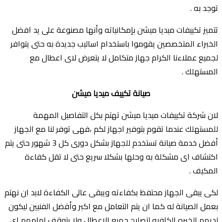
توجد به .
تتميز تكييفات ميديا ميشن بإمكانياته وأنها مصنوعة على يد افضل
الخبراء المتخصصين يقوموا باستخدام اساليب جديدة به حتى يتوافر
لجميع عملاءنا الكرام جهاز متكامل لا يتعرض لاى اعطال مع
المستهلك .
صيانة تكييف ميديا ميشن
لان شركة تكييفات ميديا ميشن تهتم بكل التفاصيل المهمة
للمستهلك عندما تقوم بتوفير اجهاز لكم ،فهى توفر لنا مع الجهاز
أفضل خدمة صيانة تستخدم للجهاز بشكل دورى كل 3 شهور حتى يتم
اكتشاف اى مشكلة به وحلها بشكلا سريع حتى لا تقل كفاءة
المكيف .
لكى يبقى الجهاز محتفظ بكفاءته ويبقى عالى الكفاءة لابد ان نهتم
بعمل الصيانة له كما ان يتم التعامل مع اكبر وأفضل الفنيين ليكون
لديهم الخبره الكافيه لتصليح جميع الاعطال ولا يتوقف امامهم اى