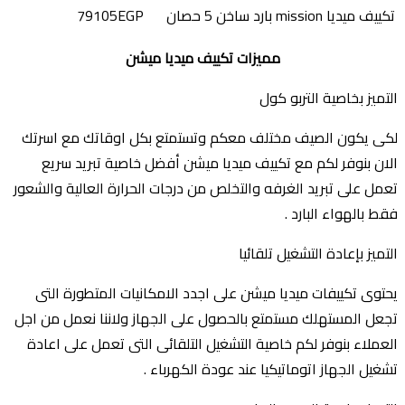
تكييف ميديا mission بارد ساخن
5 حصان
79105EGP
مميزات تكييف ميديا ميشن
التميز بخاصية التربو كول
لكى يكون الصيف مختلف معكم وتستمتع بكل اوقاتك مع اسرتك
الان بنوفر لكم مع تكييف ميديا ميشن أفضل خاصية تبريد سريع
تعمل على تبريد الغرفه والتخلص من درجات الحرارة العالية والشعور
فقط بالهواء البارد .
التميز بإعادة التشغيل تلقائيا
يحتوى تكييفات ميديا ميشن على اجدد الامكانيات المتطورة التى
تجعل المستهلك مستمتع بالحصول على الجهاز ولاننا نعمل من اجل
العملاء بنوفر لكم خاصية التشغيل التلقائى التى تعمل على اعادة
تشغيل الجهاز اتوماتيكيا عند عودة الكهرباء .