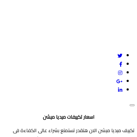
Give us a call
mail@example.com
24/7 online support
اسعار تكييفات ميديا ميشن
تكييف ميديا ميشن الان هتقدر تستمتع بشراء عالى الكفاءة فى