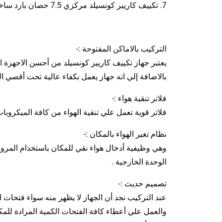
7. تكييف كاريير كونسيلد مركزي 7.5 حصان بارد ساخن : نوعية ( SATELLITE ) كود الجهاز ( 53QDM-60 ) السعر : ( 164505) جنية مصري .
التركيب بالاماكن المفتوحة :-
يعتبر جهاز تكييف كاريير كونسيلد من أحسن الاجهزة ا
بالاضافة إلي انه جهاز يعمل بكفاء عالية تحت أقصي ا
فلاتر تنقية هواء :-
فلاتر قوية تعمل علي تنقية الهواء من كافة الميكروبات
نظام تغير الهواء بالمكان :-
وهي وظيفية أدخال هواء نقي للمكان باستخدام المرو
الوحدة الخارجية .
تصميم حديث :-
عند التركيب نجد أن الجهاز لا يظهر منه سواء فتحات 
والعمل علي أعطاء كافة الفتحات الكمية المرادة للم